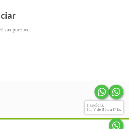
ciar
á sus puertas.
Papelera:
L a V de 8 hs a 17 hs