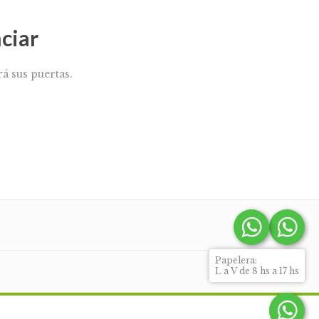
ciar
á sus puertas.
Papelera:
L a V de 8 hs a 17 hs