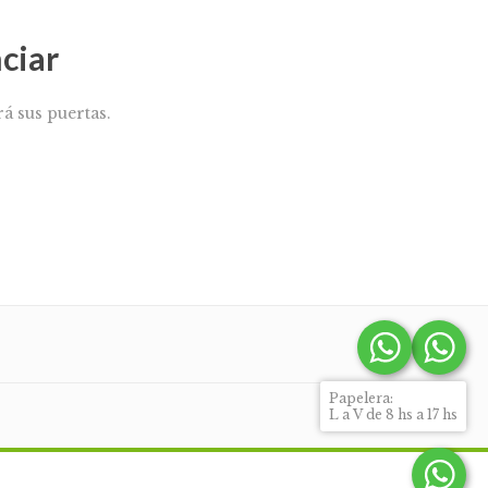
ciar
á sus puertas.
Papelera:
L a V de 8 hs a 17 hs